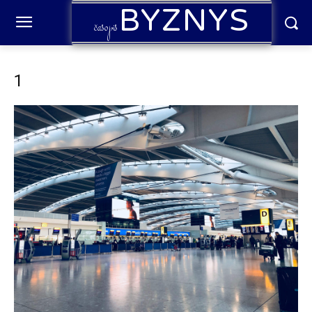
BYZNYS
časopis
1