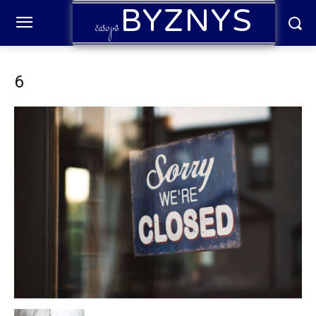
BYZNYS
časopis
6