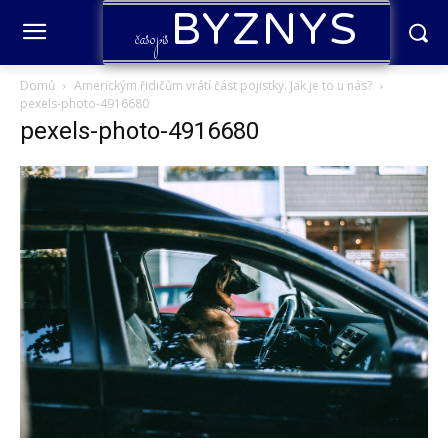
BYZNYS
časopis
Domů
Americkým řidičům vrátí část pojistky. Jak je to u nás?
pexels-photo-4916680
pexels-photo-4916680