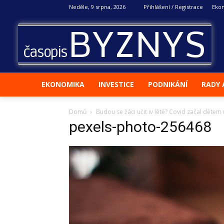
Neděle, 9 srpna, 2026
Přihlášení / Registrace
Eko
BYZNYS
časopis
EKONOMIKA
INVESTICE
PODNIKÁNÍ
RADY 
Domů
Budou se žáci učit iv létě? Covid začal dětem
pexels-photo-256468