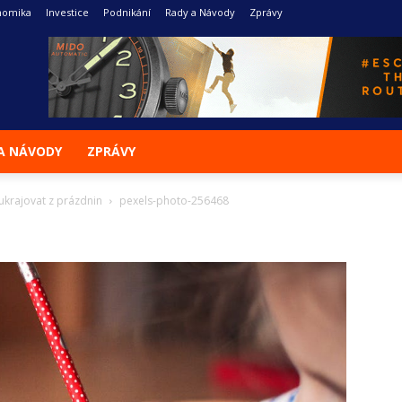
nomika
Investice
Podnikání
Rady a Návody
Zprávy
A NÁVODY
ZPRÁVY
 ukrajovat z prázdnin
pexels-photo-256468