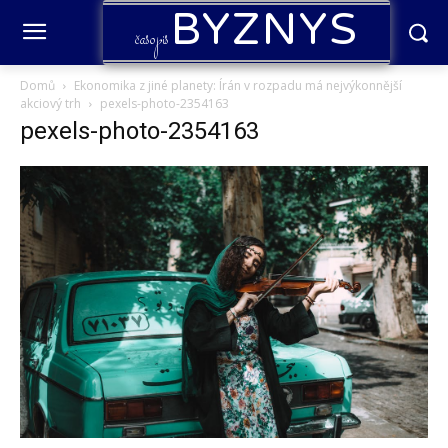
BYZNYS
časopis
Domů
Ekonomika z jiné planety: Írán v rozpadu má nejvýkonnější
akciový trh
pexels-photo-2354163
pexels-photo-2354163