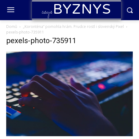
BYZNYS
časopis
Domů
„Koronténa“ pomohla hrám. Prudce rostl i slovenský Pixel
pexels-photo-735911
pexels-photo-735911