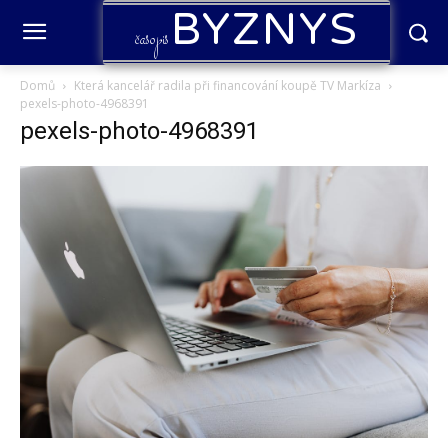
BYZNYS
časopis
Domů
Která kancelář radila při financování koupě TV Markíza
pexels-photo-4968391
pexels-photo-4968391