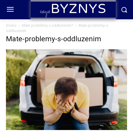
BYZNYS
časopis
Domů
Máte problémy s oddlužením?
Mate-problemy-s-
oddluzenim
Mate-problemy-s-oddluzenim