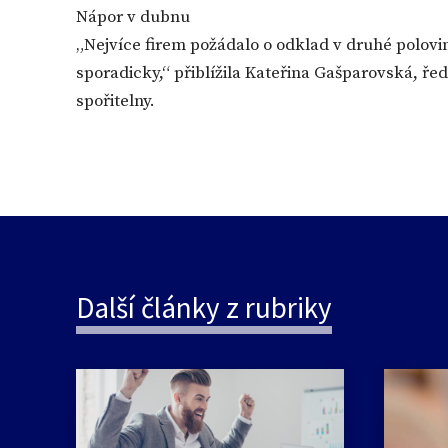
Nápor v dubnu
„Nejvíce firem požádalo o odklad v druhé polovin
sporadicky,“ přiblížila Kateřina Gašparovská, ře
spořitelny.
Další články z rubriky