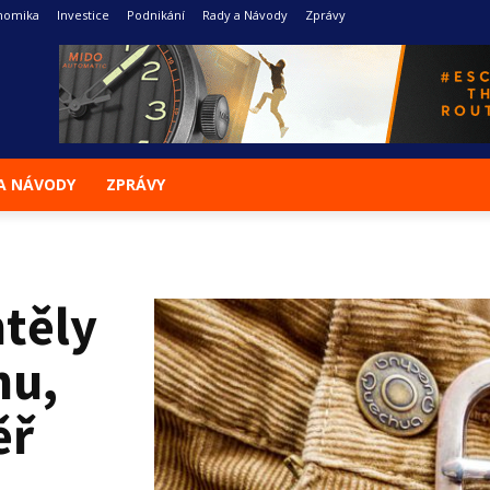
nomika
Investice
Podnikání
Rady a Návody
Zprávy
A NÁVODY
ZPRÁVY
htěly
nu,
ěř