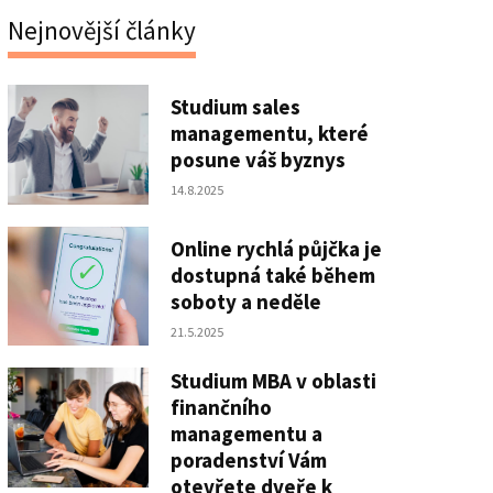
Nejnovější články
Studium sales
managementu, které
posune váš byznys
14.8.2025
Online rychlá půjčka je
dostupná také během
soboty a neděle
21.5.2025
Studium MBA v oblasti
finančního
managementu a
poradenství Vám
otevřete dveře k