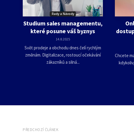
Rady a Návody
Studium sales managementu,
Onl
které posune váš byznys
dostup
14.8.2025
Svět prodeje a obchodu dnes čelí rychlým
změnám. Digitalizace, rostoucí očekávání
Chcete mal
zákazníků a silná...
kdykoliv
PŘEDCHOZÍ ČLÁNEK