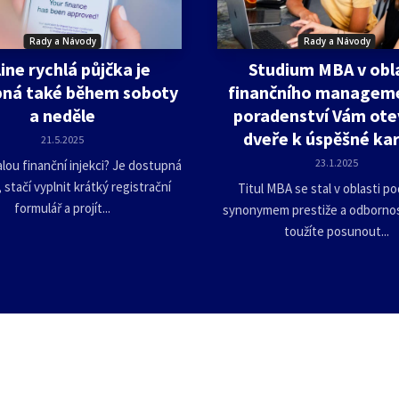
Rady a Návody
Rady a Návody
ine rychlá půjčka je
Studium MBA v obl
ná také během soboty
finančního managem
a neděle
poradenství Vám ote
dveře k úspěšné kar
21.5.2025
23.1.2025
ou finanční injekci? Je dostupná
, stačí vyplnit krátký registrační
Titul MBA se stal v oblasti po
formulář a projít...
synonymem prestiže a odbornos
toužíte posunout...