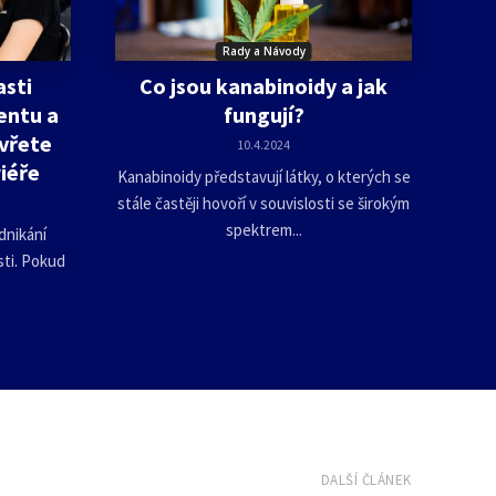
Rady a Návody
asti
Co jsou kanabinoidy a jak
entu a
fungují?
vřete
10.4.2024
iéře
Kanabinoidy představují látky, o kterých se
stále častěji hovoří v souvislosti se širokým
spektrem...
dnikání
ti. Pokud
DALŠÍ ČLÁNEK