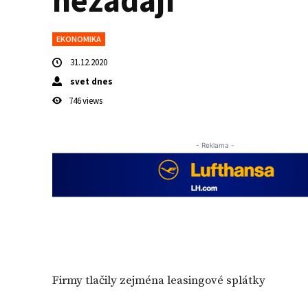
nežádají
EKONOMIKA
31.12.2020
svet dnes
746
views
- Reklama -
Firmy tlačily zejména leasingové splátky