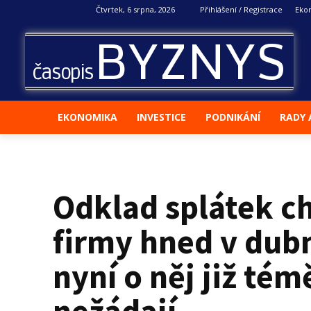
Čtvrtek, 6 srpna, 2026
Přihlášení / Registrace
Eko
BYZNYS
časopis
EKONOMIKA
INVESTICE
PODNIKÁNÍ
RADY 
Odklad splátek c
firmy hned v dub
nyní o něj již tém