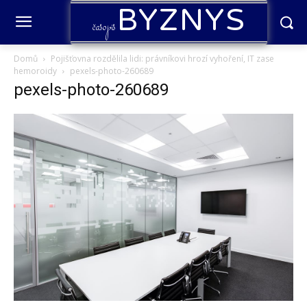
BYZNYS
časopis
Domů
Pojišťovna rozdělila lidi: právníkovi hrozí vyhoření, IT zase
hemoroidy
pexels-photo-260689
pexels-photo-260689