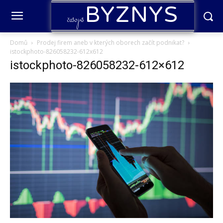
BYZNYS
časopis
Domů
Prodej firem aneb v kterých oborech začít podnikat?
istockphoto-826058232-612x612
istockphoto-826058232-612×612