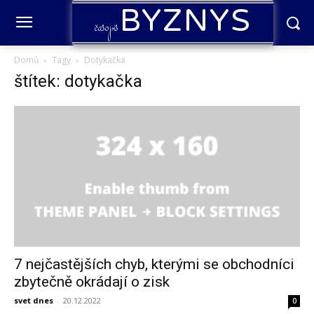
BYZNYS
časopis
Domů
Tagy
Dotykačka
štítek: dotykačka
7 nejčastějších chyb, kterými se obchodníci
zbytečně okrádají o zisk
svet dnes
-
20.12.2022
0