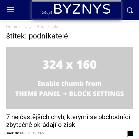
BYZNYS
časopis
Domů
Tagy
Podnikatelé
štítek: podnikatelé
7 nejčastějších chyb, kterými se obchodníci
zbytečně okrádají o zisk
svet dnes
-
20.12.2022
0