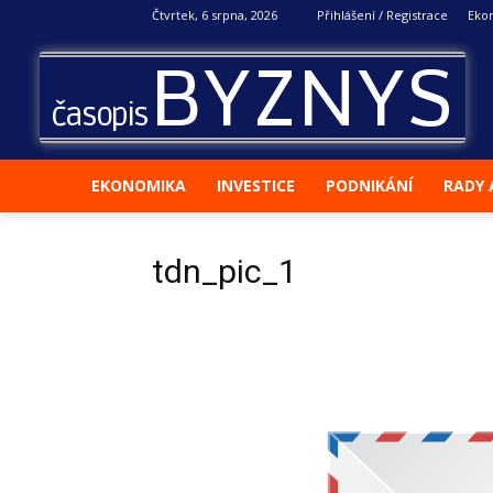
Čtvrtek, 6 srpna, 2026
Přihlášení / Registrace
Eko
BYZNYS
časopis
EKONOMIKA
INVESTICE
PODNIKÁNÍ
RADY 
tdn_pic_1