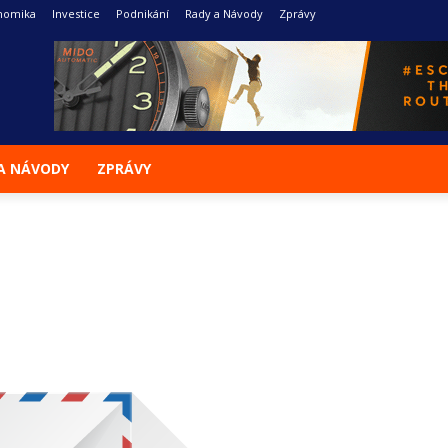
nomika
Investice
Podnikání
Rady a Návody
Zprávy
A NÁVODY
ZPRÁVY