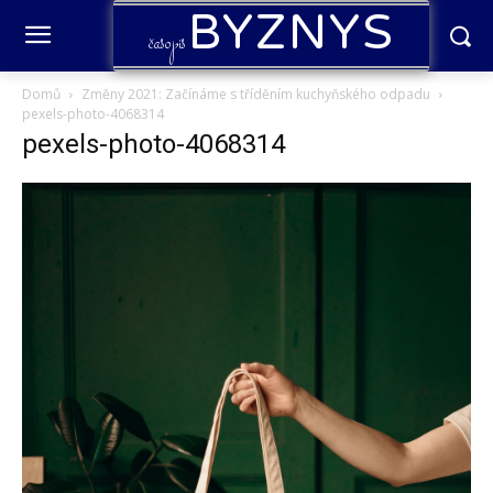
BYZNYS
časopis
Domů
Změny 2021: Začínáme s tříděním kuchyňského odpadu
pexels-photo-4068314
pexels-photo-4068314