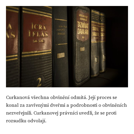
Curkanová všechna obvinění odmítá. Její proces se
konal za zavřenými dveřmi a podrobnosti o obviněních
nezveřejnili. Curkanovej právníci uvedli, že se proti
rozsudku odvolají.