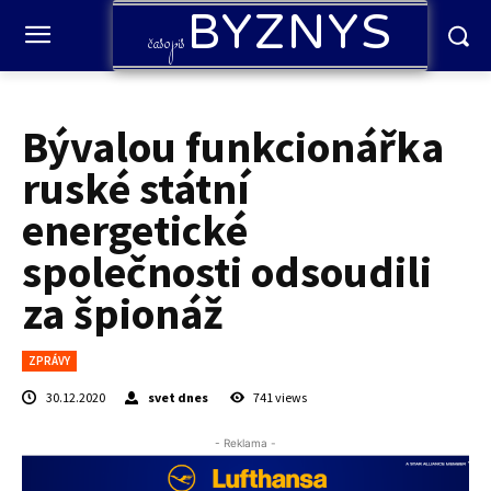
BYZNYS
časopis
Bývalou funkcionářka
ruské státní
energetické
společnosti odsoudili
za špionáž
ZPRÁVY
30.12.2020
svet dnes
741
views
- Reklama -