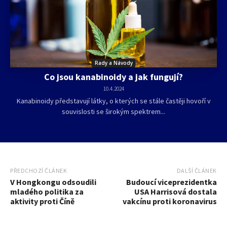
Rady a Návody
Co jsou kanabinoidy a jak fungují?
10.4.2024
Kanabinoidy představují látky, o kterých se stále častěji hovoří v
souvislosti se širokým spektrem...
PŘEDCHOZÍ ČLÁNEK
DALŠÍ ČLÁNEK
V Hongkongu odsoudili
Budoucí viceprezidentka
mladého politika za
USA Harrisová dostala
aktivity proti Číně
vakcínu proti koronavirus