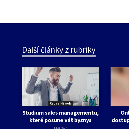
Další články z rubriky
Rady a Návody
Studium sales managementu,
Onl
které posune váš byznys
dostup
14.8.2025