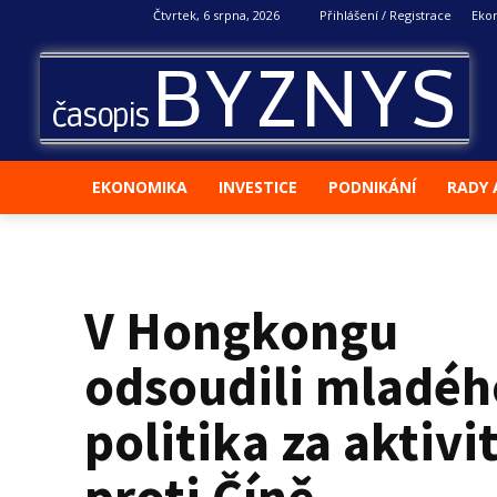
Čtvrtek, 6 srpna, 2026
Přihlášení / Registrace
Eko
BYZNYS
časopis
EKONOMIKA
INVESTICE
PODNIKÁNÍ
RADY 
V Hongkongu
odsoudili mladéh
politika za aktivi