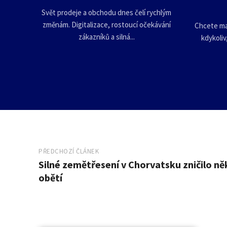
Svět prodeje a obchodu dnes čelí rychlým
změnám. Digitalizace, rostoucí očekávání
Chcete mal
zákazníků a silná...
kdykoliv
PŘEDCHOZÍ ČLÁNEK
Silné zemětřesení v Chorvatsku zničilo něk
obětí