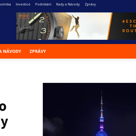
nomika
Investice
Podnikání
Rady a Návody
Zprávy
A NÁVODY
ZPRÁVY
o
ty