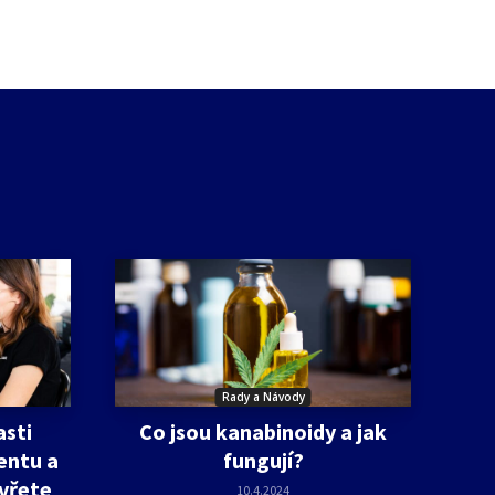
Rady a Návody
asti
Co jsou kanabinoidy a jak
entu a
fungují?
vřete
10.4.2024