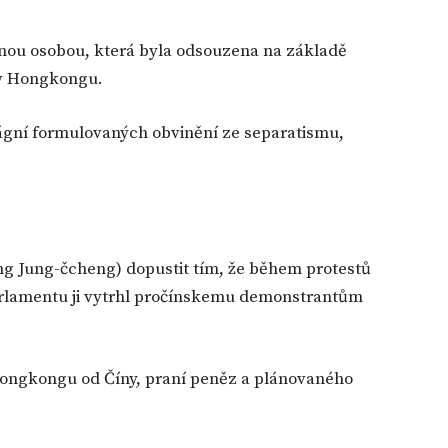
innou osobou, která byla odsouzena na základě
 v Hongkongu.
ágní formulovaných obvinění ze separatismu,
g Jung-čcheng) dopustit tím, že během protestů
lamentu ji vytrhl pročínskemu demonstrantům
Hongkongu od Číny, praní peněz a plánovaného