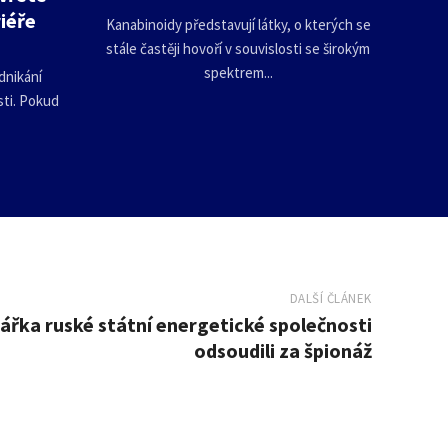
iéře
Kanabinoidy představují látky, o kterých se
stále častěji hovoří v souvislosti se širokým
spektrem...
dnikání
ti. Pokud
DALŠÍ ČLÁNEK
ářka ruské státní energetické společnosti
odsoudili za špionáž