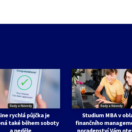
Rady a Návody
Rady a Návody
ine rychlá půjčka je
Studium MBA v obl
ná také během soboty
finančního managem
a neděle
poradenství Vám ote