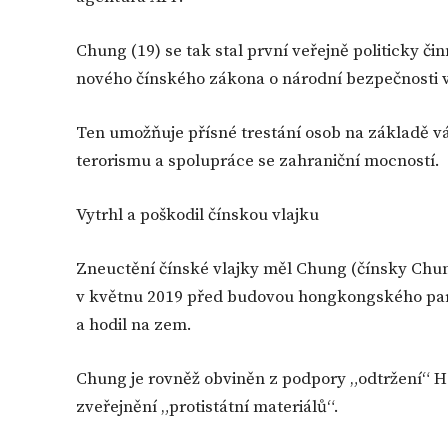
Chung (19) se tak stal první veřejně politicky č
nového čínského zákona o národní bezpečnosti
Ten umožňuje přísné trestání osob na základě v
terorismu a spolupráce se zahraniční mocností.
Vytrhl a poškodil čínskou vlajku
Zneuctění čínské vlajky měl Chung (čínsky Chun
v květnu 2019 před budovou hongkongského par
a hodil na zem.
Chung je rovněž obviněn z podpory „odtržení“ 
zveřejnění „protistátní materiálů“.