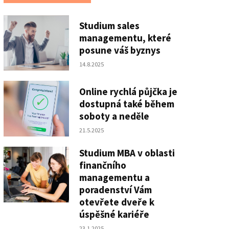
Studium sales
managementu, které
posune váš byznys
14.8.2025
Online rychlá půjčka je
dostupná také během
soboty a neděle
21.5.2025
Studium MBA v oblasti
finančního
managementu a
poradenství Vám
otevřete dveře k
úspěšné kariéře
23.1.2025