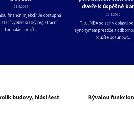
dveře k úspěšné kar
21.5.2025
23.1.2025
ou finanční injekci? Je dostupná
, stačí vyplnit krátký registrační
Titul MBA se stal v oblasti po
formulář a projít...
synonymem prestiže a odbornos
toužíte posunout...
olik budovy, hlásí šest
Bývalou funkcion