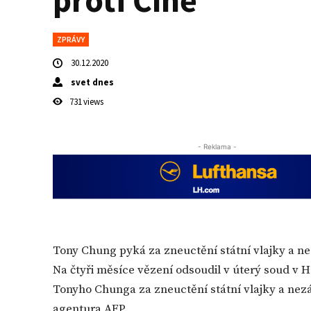
proti Číně
ZPRÁVY
30.12.2020
svet dnes
731
views
- Reklama -
Tony Chung pyká za zneuctění státní vlajky a 
Na čtyři měsíce vězení odsoudil v úterý soud v
Tonyho Chunga za zneuctění státní vlajky a ne
agentura AFP.