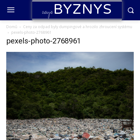
BYZNYS
časopis
Domů
Ceny za odpad byly dumpingové a hrozilo zhroucení systému
pexels-photo-2768961
pexels-photo-2768961