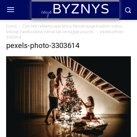
BYZNYS
časopis
Domů
Češi řeší reklamu operátora. Nezobrazuje tradiční rodinu,
kritizují. Facebookový národ tak nereaguje poprvé.
pexels-photo-
3303614
pexels-photo-3303614