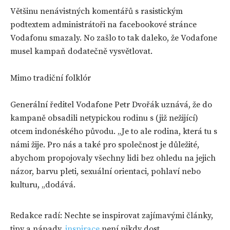
Většinu nenávistných komentářů s rasistickým
podtextem administrátoři na facebookové stránce
Vodafonu smazaly. No zašlo to tak daleko, že Vodafone
musel kampaň dodatečně vysvětlovat.
Mimo tradiční folklór
Generální ředitel Vodafone Petr Dvořák uznává, že do
kampaně obsadili netypickou rodinu s (již nežijící)
otcem indonéského původu. „Je to ale rodina, která tu s
námi žije. Pro nás a také pro společnost je důležité,
abychom propojovaly všechny lidi bez ohledu na jejich
názor, barvu pleti, sexuální orientaci, pohlaví nebo
kulturu, „dodává.
Redakce radí: Nechte se inspirovat zajímavými články,
tipy a nápady,
inspirace
není nikdy dost.