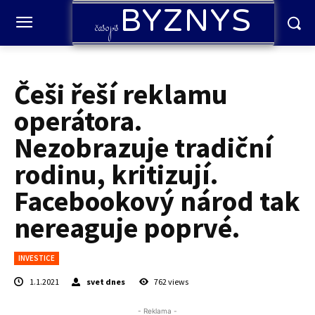
BYZNYS
časopis
Češi řeší reklamu
operátora.
Nezobrazuje tradiční
rodinu, kritizují.
Facebookový národ tak
nereaguje poprvé.
INVESTICE
1.1.2021
svet dnes
762
views
- Reklama -