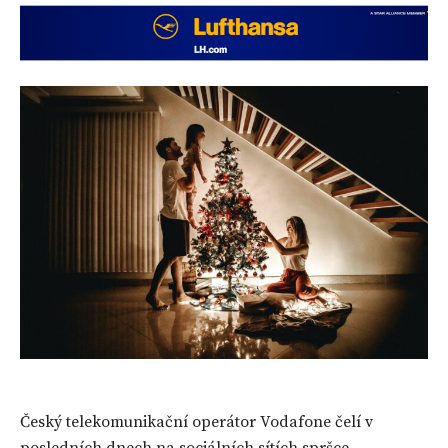
Český telekomunikační operátor Vodafone čelí v
posledních dnech na sociálních sítích spršce