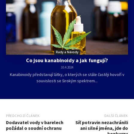
Rady a Návody
Co jsou kanabinoidy a jak fungují?
10.4.2024
Kanabinoidy představují látky, o kterých se stále častěji hovoří v
souvislosti se širokým spektrem...
PŘEDCHOZÍ ČLÁNEK
DALŠÍ ČLÁNEK
Dodavatel vody v barelech
Síť potravin nezachránili
požádal o soudní ochranu
ani silné jména, jde do
konkurzu