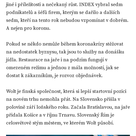
jiné i příležitosti a nečekaný růst. INDEX vybral sedm
podnikatelů a šéfů firem, kterým se dařilo a dalších
sedm, kteří na tento rok nebudou vzpomínat v dobrém.
A nejen pro koronu.
Pokud se někdo nemůže během koronakrízy stěžovat
na nedostatek byznysu, tak jsou to služby na donášku
jídla. Restaurace na jaře i na podzim fungují v
omezeném režimu a jednou z mála možností, jak se
dostat k zákazníkům, je rozvoz objednávek.
Wolt je finská společnost, která si lepší startovní pozici
na novém trhu nemohla přát. Na Slovensko přišla v
polovině září loňského roku. Začala Bratislavou, na jaře
přidala Košice a v říjnu Trnavu. Slovenský Řím je
celosvětově stým městem, ve kterém Wolt působí.