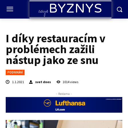
BYZNYS
časopis
I díky restauracím v
problémech zažili
nástup jako ze snu
PODNIKÁNÍ
1.1.2021
svet dnes
1014
views
- Reklama -