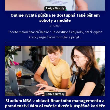
Rady a Návody
Online rychlá půjčka je dostupná také během
soboty a neděle
21.5.2025
Chcete malou finanční injekci? Je dostupná kdykoliv, stačí vyplnit
krátký registrační formulář a projít...
Rady a Návody
Studium MBA v oblasti finančního managementu a
poradenství Vám otevřete dveře k úspěšné kariéře