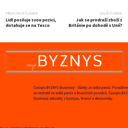
PŘEDCHOZÍ ČLÁNEK
DALŠÍ ČLÁNEK
Lidl posiluje svou pozici,
Jak se prodraží zboží z
dotahuje se na Tesco
Británie po dohodě s Unií?
BYZNYS
časopis
Časopis BYZNYS (business) - články ze světa peněz. Poradíme
se neztratit ve světě peněz a finančních poradců. Časopis BY
(business) aktuality z byznysu, financí a ekonomiky.
edia.cz, redakce: info@press-media.cz