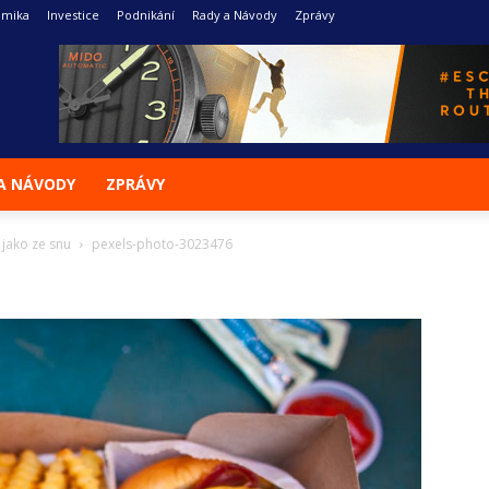
omika
Investice
Podnikání
Rady a Návody
Zprávy
A NÁVODY
ZPRÁVY
 jako ze snu
pexels-photo-3023476