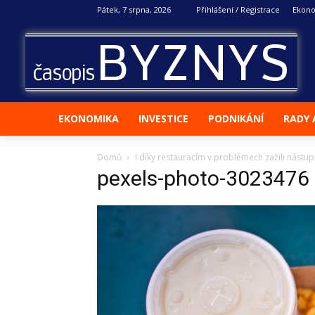
Pátek, 7 srpna, 2026
Přihlášení / Registrace
Ekon
BYZNYS
časopis
EKONOMIKA
INVESTICE
PODNIKÁNÍ
RADY 
Domů
I díky restauracím v problémech zažili nástup
pexels-photo-3023476