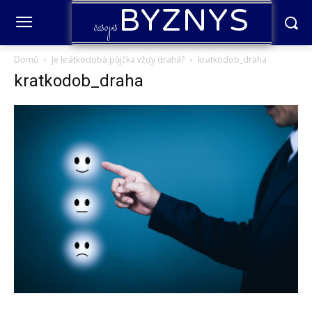
BYZNYS
časopis
Domů
Je krátkodobá půjčka vždy drahá?
kratkodob_draha
kratkodob_draha