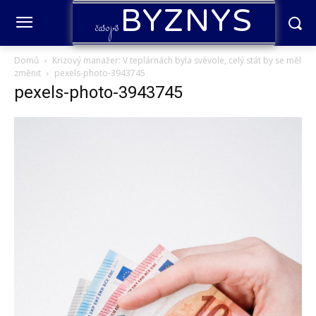
BYZNYS
časopis
Domů
Krizový manažer: V teplárnách byla svévole, celý stát by se měl
změnit
pexels-photo-3943745
pexels-photo-3943745