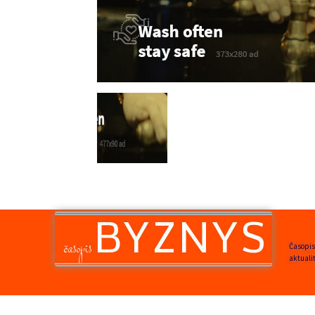
BYZNYS
časopis
Časopis
aktuali