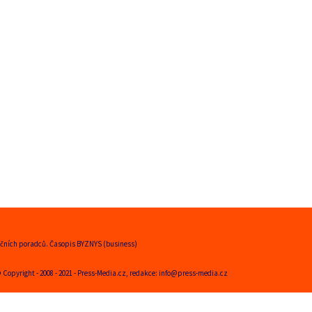
ančních poradců. Časopis BYZNYS (business)
 Copyright - 2008 - 2021 - Press-Media.cz, redakce: info@press-media.cz