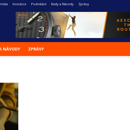
omika
Investice
Podnikání
Rady a Návody
Zprávy
A NÁVODY
ZPRÁVY