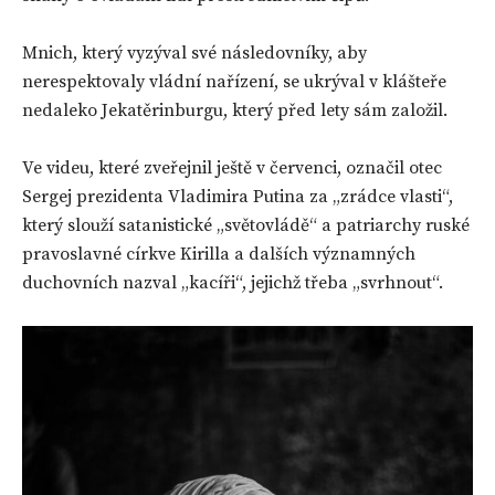
Mnich, který vyzýval své následovníky, aby
nerespektovaly vládní nařízení, se ukrýval v klášteře
nedaleko Jekatěrinburgu, který před lety sám založil.
Ve videu, které zveřejnil ještě v červenci, označil otec
Sergej prezidenta Vladimira Putina za „zrádce vlasti“,
který slouží satanistické „světovládě“ a patriarchy ruské
pravoslavné církve Kirilla a dalších významných
duchovních nazval „kacíři“, jejichž třeba „svrhnout“.