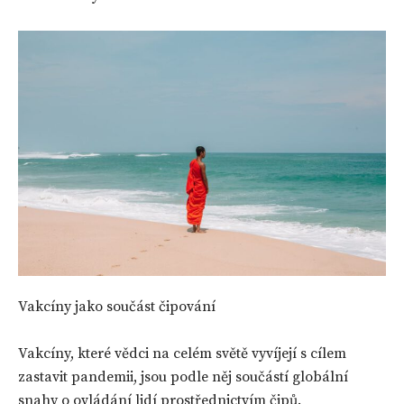
Vakcíny jako součást čipování
Vakcíny, které vědci na celém světě vyvíjejí s cílem
zastavit pandemii, jsou podle něj součástí globální
snahy o ovládání lidí prostřednictvím čipů.