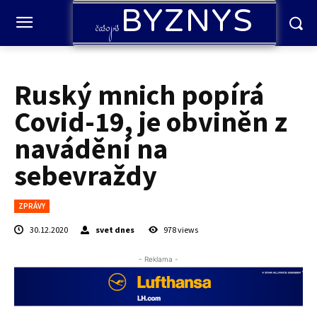
BYZNYS
časopis
Ruský mnich popírá
Covid-19, je obviněn z
navádění na
sebevraždy
ZPRÁVY
30.12.2020
svet dnes
978
views
- Reklama -