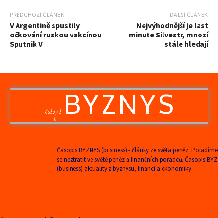
PŘEDCHOZÍ ČLÁNEK
DALŠÍ ČLÁNEK
V Argentině spustily
Nejvýhodnější je last
očkování ruskou vakcínou
minute Silvestr, mnozí
Sputnik V
stále hledají
BYZNYS
časopis
Časopis BYZNYS (business) - články ze světa peněz. Poradíme
se neztratit ve světě peněz a finančních poradců. Časopis BY
(business) aktuality z byznysu, financí a ekonomiky.