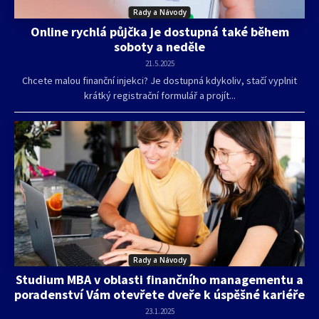
Rady a Návody
Online rychlá půjčka je dostupná také během
soboty a neděle
21.5.2025
Chcete malou finanční injekci? Je dostupná kdykoliv, stačí vyplnit
krátký registrační formulář a projít...
Rady a Návody
Studium MBA v oblasti finančního managementu a
poradenství Vám otevřete dveře k úspěšné kariéře
23.1.2025