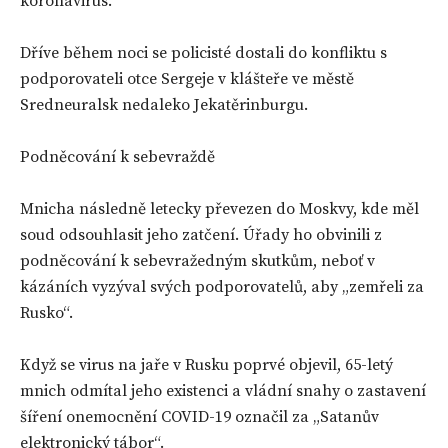
koronavirus.
Dříve během noci se policisté dostali do konfliktu s
podporovateli otce Sergeje v klášteře ve městě
Sredneuralsk nedaleko Jekatěrinburgu.
Podněcování k sebevraždě
Mnicha následně letecky převezen do Moskvy, kde měl
soud odsouhlasit jeho zatčení. Úřady ho obvinili z
podněcování k sebevražedným skutkům, neboť v
kázáních vyzýval svých podporovatelů, aby „zemřeli za
Rusko“.
Když se virus na jaře v Rusku poprvé objevil, 65-letý
mnich odmítal jeho existenci a vládní snahy o zastavení
šíření onemocnění COVID-19 označil za „Satanův
elektronický tábor“.