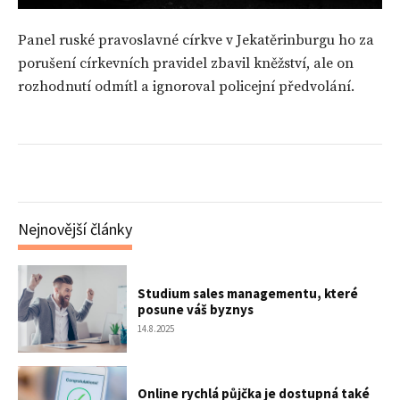
Panel ruské pravoslavné církve v Jekatěrinburgu ho za
porušení církevních pravidel zbavil kněžství, ale on
rozhodnutí odmítl a ignoroval policejní předvolání.
Nejnovější články
Studium sales managementu, které
posune váš byznys
14.8.2025
Online rychlá půjčka je dostupná také