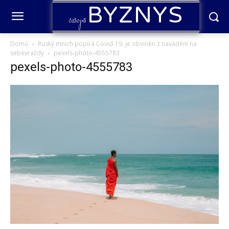
BYZNYS
časopis
Domů
Ruský mnich popírá Covid-19, je obviněn z navádění na
sebevraždy
pexels-photo-4555783
pexels-photo-4555783