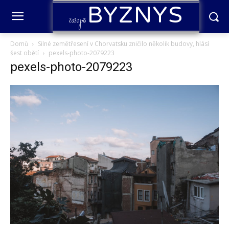
BYZNYS
časopis
Domů
Silné zemětřesení v Chorvatsku zničilo několik budovy, hlásí
šest obětí
pexels-photo-2079223
pexels-photo-2079223