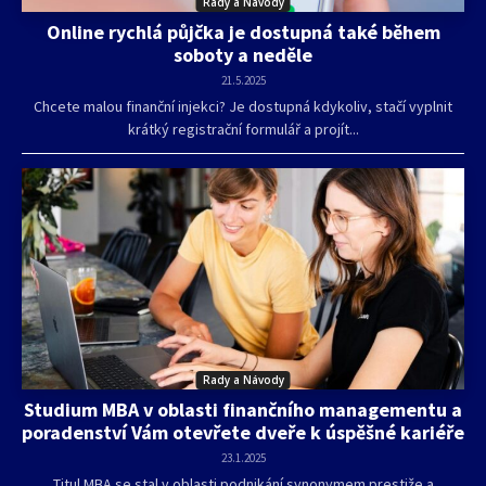
Rady a Návody
Online rychlá půjčka je dostupná také během
soboty a neděle
21.5.2025
Chcete malou finanční injekci? Je dostupná kdykoliv, stačí vyplnit
krátký registrační formulář a projít...
Rady a Návody
Studium MBA v oblasti finančního managementu a
poradenství Vám otevřete dveře k úspěšné kariéře
23.1.2025
Titul MBA se stal v oblasti podnikání synonymem prestiže a