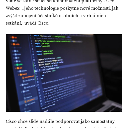
Slide se stane součástí komunikační platformy Cisco
Webex. „Jeho technologie poskytne nové možnosti, jak
zvýšit zapojení účastníků osobních a virtuálních
setkání,“ uvádí Cisco.
Cisco chce slide nadále podporovat jako samostatný