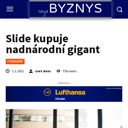
BYZNYS
časopis
Slide kupuje
nadnárodní gigant
PODNIKÁNÍ
1.1.2021
svet dnes
756
views
- Reklama -