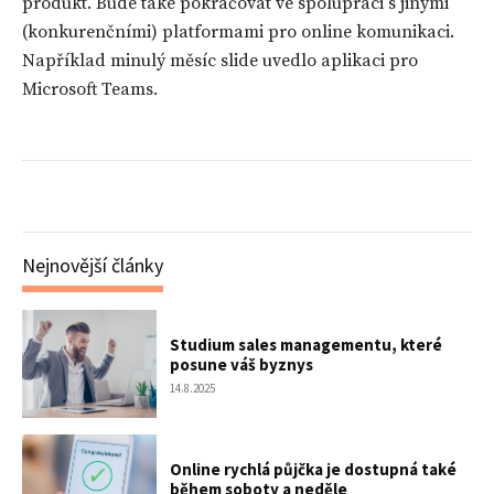
produkt. Bude také pokračovat ve spolupráci s jinými
(konkurenčními) platformami pro online komunikaci.
Například minulý měsíc slide uvedlo aplikaci pro
Microsoft Teams.
Nejnovější články
Studium sales managementu, které
posune váš byznys
14.8.2025
Online rychlá půjčka je dostupná také
během soboty a neděle