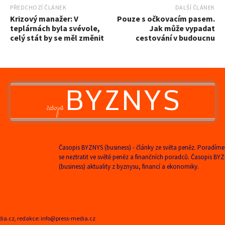
PŘEDCHOZÍ ČLÁNEK
DALŠÍ ČLÁNEK
Krizový manažer: V
Pouze s očkovacím pasem.
teplárnách byla svévole,
Jak může vypadat
celý stát by se měl změnit
cestování v budoucnu
BYZNYS
časopis
Časopis BYZNYS (business) - články ze světa peněz. Poradíme
se neztratit ve světě peněz a finančních poradců. Časopis BY
(business) aktuality z byznysu, financí a ekonomiky.
edia.cz, redakce: info@press-media.cz