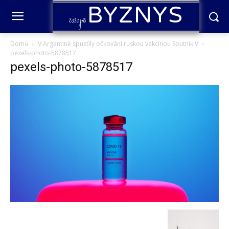
BYZNYS
časopis
Domů
V Argentině spustily očkování ruskou vakcínou Sputnik V
pexels-photo-5878517
pexels-photo-5878517