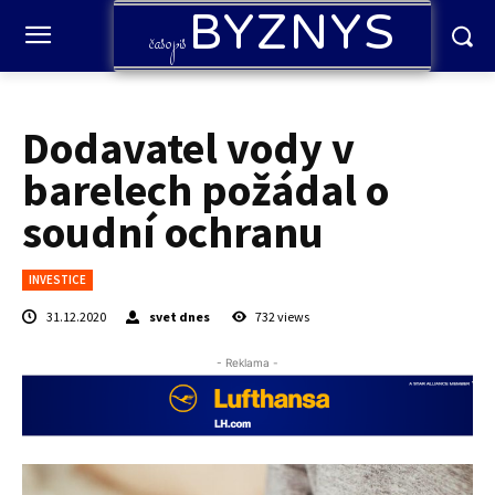
BYZNYS
časopis
Dodavatel vody v
barelech požádal o
soudní ochranu
INVESTICE
31.12.2020
svet dnes
732
views
- Reklama -