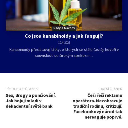
Rady a Návody
Co jsou kanabinoidy a jak fungují?
10.4.2024
Kanabinoidy představují látky, o kterých se stále častěji hovoří v
souvislosti se širokým spektrem...
PŘEDCHOZÍ ČLÁNEK
DALŠÍ ČLÁNEK
Sex, drogy a ponižování.
Češi řeší reklamu
Jak bojují mladí v
operátora. Nezobrazuje
dekadentní světě bank
tradiční rodinu, kritizují.
Facebookový národ tak
nereaguje poprvé.